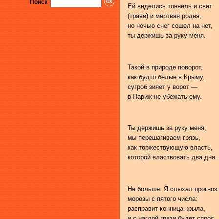
Поиск
Ей виделись тоннель и свет
(траве) и мертвая родня,
но ночью снег сошел на нет,
ты держишь за руку меня.
Такой в природе поворот,
как будто белые в Крыму,
сугроб зияет у ворот —
в Париж не убежать ему.
Ты держишь за руку меня,
мы перешагиваем грязь,
как торжествующую власть,
которой властвовать два дня..
Не больше. Я слыхал прогноз
морозы с пятого числа:
расправит конница крыла,
и с наглой грязи будет спрос.