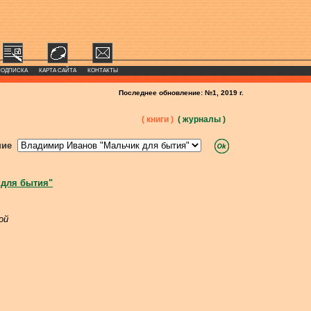
ПОДПИСКА
КАРТА САЙТА
КОНТАКТЫ
Последнее обновление: №1, 2019 г.
( книги )
( журналы )
ние
 для бытия"
ой