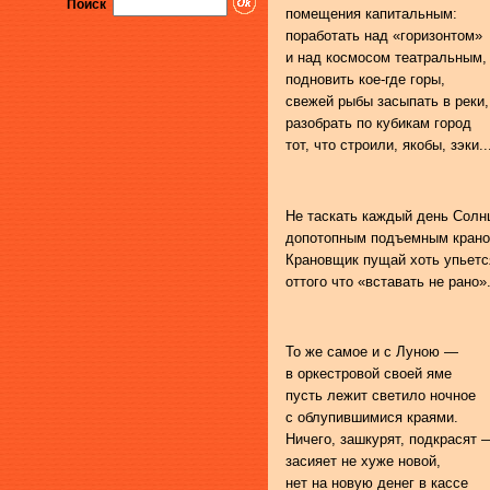
Поиск
помещения капитальным:
поработать над «горизонтом»
и над космосом театральным,
подновить кое-где горы,
свежей рыбы засыпать в реки,
разобрать по кубикам город
тот, что строили, якобы, зэки..
Не таскать каждый день Солн
допотопным подъемным крано
Крановщик пущай хоть упьетс
оттого что «вставать не рано»
То же самое и с Луною —
в оркестровой своей яме
пусть лежит светило ночное
с облупившимися краями.
Ничего, зашкурят, подкрасят 
засияет не хуже новой,
нет на новую денег в кассе