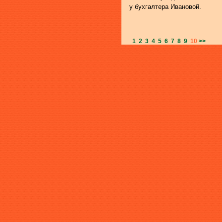
у бухгалтера Ивановой.
1
2
3
4
5
6
7
8
9
10
>>