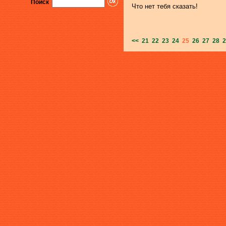
Поиск
Что нет тебя сказать!
<<
21
22
23
24
25
26
27
28
2