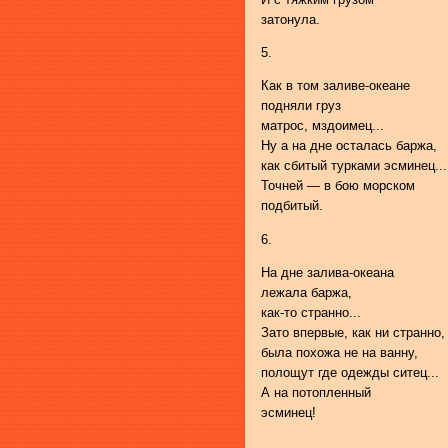
затонула.
5.
Как в том заливе-океане
подняли груз
матрос, мздоимец...
Ну а на дне осталась баржа,
как сбитый турками эсминец...
Точней — в бою морском
подбитый.
6.
На дне залива-океана
лежала баржа,
как-то странно...
Зато впервые, как ни странно,
была похожа не на ванну,
полощут где одежды ситец...
А на потопленный
эсминец!