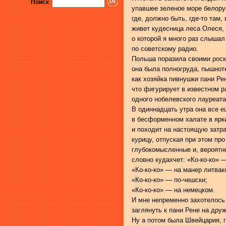
Поиск
упавшее зеленое море белору
где, должно быть, где-то там,
живет кудесница леса Олеся,
о которой я много раз слышал
по советскому радио.
Польша поразила своими рос
она была полногруда, пышнот
как хозяйка пивнушки пани Ре
что фигурирует в известном р
одного нобелевского лауреата
В одиннадцать утра она все е
в бесформенном халате в ярки
и походит на настоящую затр
курицу, отпуская при этом про
глубокомысленные и, вероятн
словно кудахчет: «Ко-ко-ко» 
«Ко-ко-ко» — на манер литвак
«Ко-ко-ко» — по-чешски;
«Ко-ко-ко» — на немецком.
И мне непременно захотелось
заглянуть к пани Рене на друж
Ну а потом была Швейцария, 