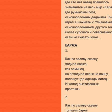
где сто лет назад появилось
знаменитое на весь мир «Каба
где румынский поэт,
основоположник дадаизма Три
играл в шахматы с Ульяновы
основоположником другого те
более сурового и совершенног
если не сказать хуже...
БАРЖА
1.
Как по заливу-океану
ходила баржа,
как эсминец,
но походила все ж на ванну,
полощут где одежды ситец...
И холод выстиранных
простынь.
2.
Как по заливу-океану
толкали баржу