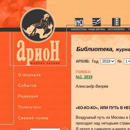
БИБЛИОТЕКА
НАШИ АВТОРЫ
ФОТОГАЛЕРЕЯ
Библиотека,
журн
)
АРХИВ: Год
№
ГОЛОСА
№1, 2019
Александр Вепрёв
«КО-КО-КО», ИЛИ ПУТЬ В Н
Воздушный путь из Москвы в
проходил над четырьмя стран
Я летел в самолете и видел 