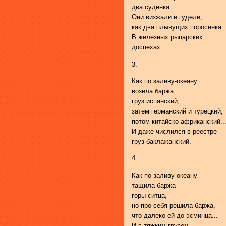
два суденка.
Они визжали и гудели,
как два плывущих поросенка..
В железных рыцарских
доспехах.
3.
Как по заливу-океану
возила баржа
груз испанский,
затем германский и турецкий,
потом китайско-африканский..
И даже числился в реестре —
груз баклажанский.
4.
Как по заливу-океану
тащила баржа
горы ситца,
но про себя решила баржа,
что далеко ей до эсминца...
И с тяжким грузом