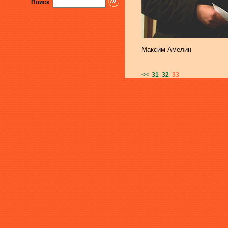
Поиск
Максим Амелин
<<
31
32
33