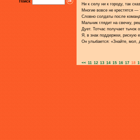
Поиск
Ни к селу ни к городу, так ска
Многие вовсе не крестятся — т
Словно солдаты после команд
Мальчик глядит на свечку, ре
Дует. Тотчас получает тычок 
Я, в знак поддержки, рискую 
Он улыбается: «Знайте, мол, 
<<
11
12
13
14
15
16
17
18
1