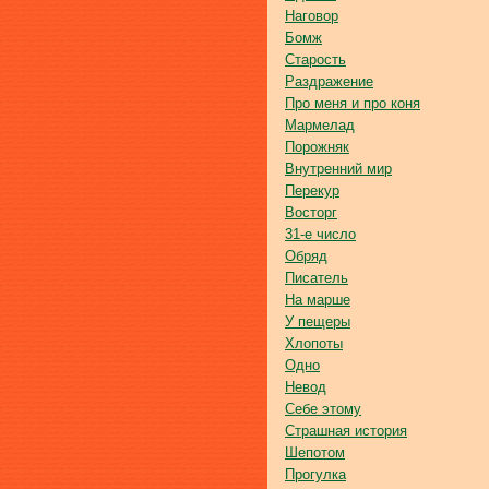
Наговор
Бомж
Старость
Раздражение
Про меня и про коня
Мармелад
Порожняк
Внутренний мир
Перекур
Восторг
31-е число
Обряд
Писатель
На марше
У пещеры
Хлопоты
Одно
Невод
Себе этому
Страшная история
Шепотом
Прогулка