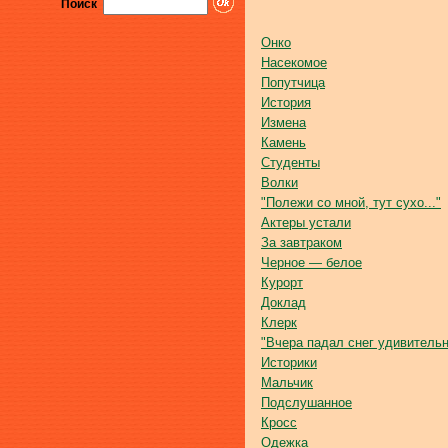
Поиск
Онко
Насекомое
Попутчица
История
Измена
Камень
Студенты
Волки
"Полежи со мной, тут сухо..."
Актеры устали
За завтраком
Черное — белое
Курорт
Доклад
Клерк
"Вчера падал снег удивительн
Историки
Мальчик
Подслушанное
Кросс
Одежка