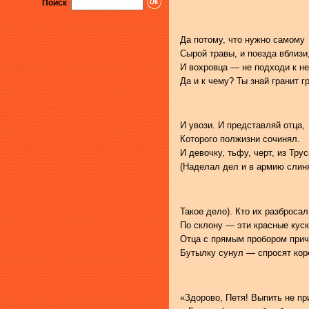
Поиск
Да потому, что нужно самому
Сырой травы, и поезда вблизи
И вохровца — не подходи к не
Да и к чему? Ты знай гранит г
И увози. И представляй отца,
Которого полжизни сочинял.
И девочку, тьфу, черт, из Тру
(Наделал дел и в армию сли
Такое дело). Кто их разбросал
По склону — эти красные кус
Отца с прямым пробором прич
Бутылку сунул — спросят кор
«Здорово, Петя! Выпить не пр