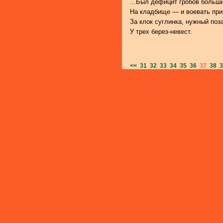
...Был дефицит гробов больши
На кладбище — и воевать пр
За клок суглинка, нужный поз
У трех берез-невест.
<<
31
32
33
34
35
36
37
38
3