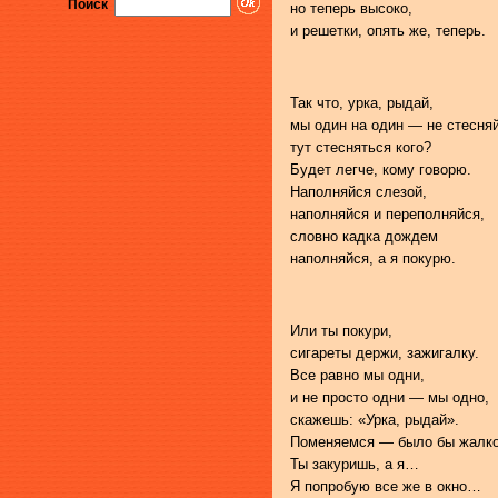
Поиск
но теперь высоко,
и решетки, опять же, теперь.
Так что, урка, рыдай,
мы один на один — не стесняй
тут стесняться кого?
Будет легче, кому говорю.
Наполняйся слезой,
наполняйся и переполняйся,
словно кадка дождем
наполняйся, а я покурю.
Или ты покури,
сигареты держи, зажигалку.
Все равно мы одни,
и не просто одни — мы одно,
скажешь: «Урка, рыдай».
Поменяемся — было бы жалко
Ты закуришь, а я…
Я попробую все же в окно…