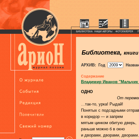
БИБЛИОТЕКА
НАШИ АВТОРЫ
ФОТОГАЛЕРЕЯ
Библиотека,
книги
АРХИВ: Год
Назва
Содержание
Владимир Иванов "Мальчик
ОДНО
От переме
…так-то, урка! Рыдай!
Понятых с подсадными отпра
в коридор — и запрем
мятым цинком обитую дверь,
раньше можно б в окно
и дворами, дворами, дворам