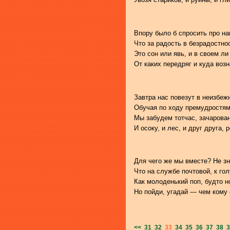
Впору было б спросить про на
Что за радость в безрадостн
Это сон или явь, и в своем л
От каких передряг и куда во
Завтра нас повезут в неизбе
Обучая по ходу премудростям
Мы забудем тотчас, зачарова
И осоку, и лес, и друг друга, 
Для чего же мы вместе? Не зна
Что на службе почтовой, к гол
Как молоденький поп, будто н
Но пойди, угадай — чем кому е
<<
31
32
33
34
35
36
37
38
3