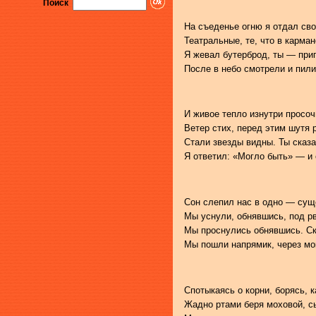
Поиск
На съеденье огню я отдал сво
Театральные, те, что в карма
Я жевал бутерброд, ты — приг
После в небо смотрели и пили 
И живое тепло изнутри просо
Ветер стих, перед этим шутя 
Стали звезды видны. Ты сказа
Я ответил: «Могло быть» — и 
Сон слепил нас в одно — сущ
Мы уснули, обнявшись, под р
Мы проснулись обнявшись. Скв
Мы пошли напрямик, через м
Спотыкаясь о корни, борясь, к
Жадно ртами беря моховой, с