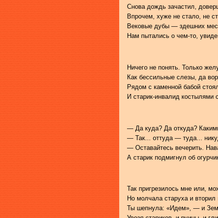
Снова дождь зачастил, довер
Впрочем, хуже не стало, не с
Вековые дубы — здешних мес
Нам пытались о чем-то, увиде
Ничего не понять. Только жел
Как бессильные слезы, да воро
Рядом с каменной бабой стоя
И старик-инвалид костылями 
— Да куда? Да откуда? Каким
— Так... оттуда — туда... ник
— Оставайтесь вечерить. Нав
А старик подмигнул об огурчи
Так пригрезилось мне или, мо
Но молчала старуха и вторил
Ты шепнула: «Идем», — и Земл
Увозя стариков, и руины, и гли