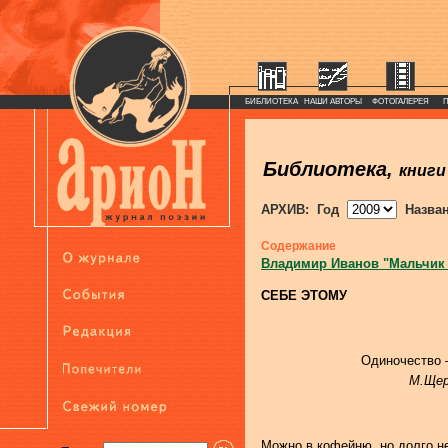
БИБЛИОТЕКА
НАШИ АВТОРЫ
ФОТОГАЛЕРЕЯ
Библиотека,
книги
АРХИВ: Год
Назва
Содержание
Владимир Иванов "Мальчик
СЕБЕ ЭТОМУ
Одиночество — н
М.Щер
Можно в кофейню, но долго н