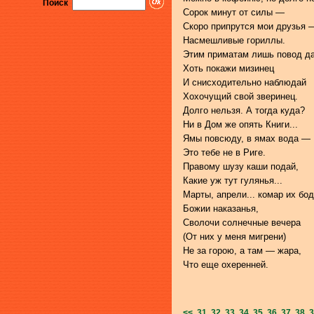
Поиск
Сорок минут от силы —
Скоро припрутся мои друзья 
Насмешливые гориллы.
Этим приматам лишь повод да
Хоть покажи мизинец
И снисходительно наблюдай
Хохочущий свой зверинец.
Долго нельзя. А тогда куда?
Ни в Дом же опять Книги...
Ямы повсюду, в ямах вода —
Это тебе не в Риге.
Правому шузу каши подай,
Какие уж тут гулянья...
Марты, апрели... комар их бо
Божии наказанья,
Сволочи солнечные вечера
(От них у меня мигрени)
Не за горою, а там — жара,
Что еще охеренней.
<<
31
32
33
34
35
36
37
38
3